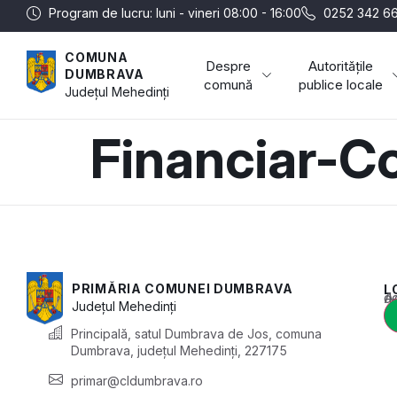
Program de lucru: luni - vineri 08:00 - 16:00
0252 342 66
COMUNA
Despre
Autoritățile
DUMBRAVA
comună
publice locale
Județul
Mehedinți
Financiar-Co
PRIMĂRIA COMUNEI DUMBRAVA
L
Acest conținu
Județul
Mehedinți
Principală, satul Dumbrava de Jos, comuna
Dumbrava, județul Mehedinți, 227175
primar@cldumbrava.ro