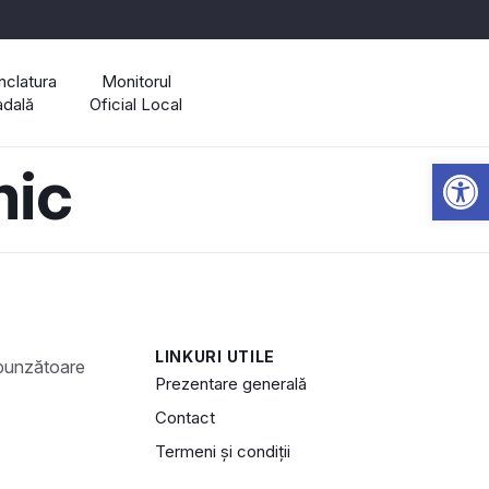
clatura
Monitorul
adală
Oficial Local
Open 
mic
LINKURI UTILE
Prezentare generală
Contact
Termeni și condiții