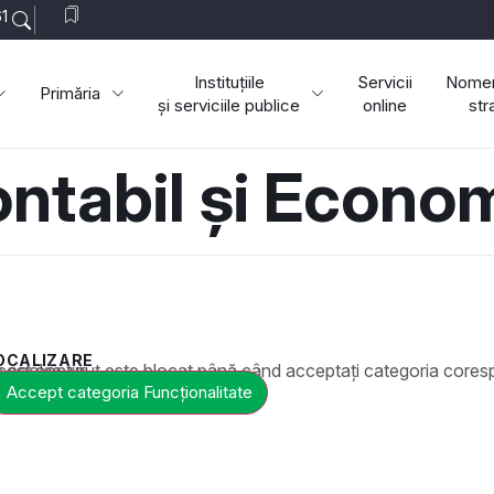
1
Instituțiile
Servicii
Nomen
Primăria
și serviciile publice
online
str
ntabil și Econo
OCALIZARE
t este blocat până când acceptați categoria corespunzătoare de cookie-uri.
Accept categoria Funcționalitate