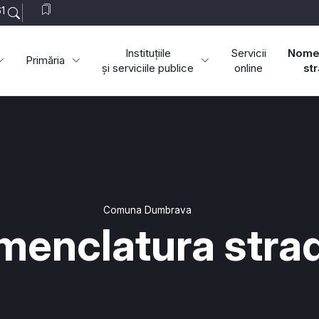
1
Instituțiile
Servicii
Nomen
Primăria
și serviciile publice
online
st
Comuna Dumbrava
enclatura stra