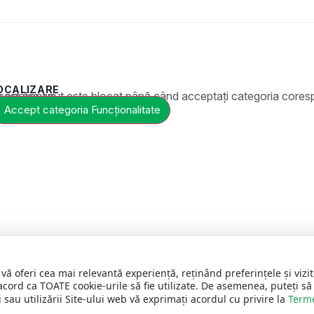
OCALIZARE
t este blocat până când acceptați categoria corespunzătoare de cookie-uri.
Accept categoria Funcționalitate
 vă oferi cea mai relevantă experiență, reținând preferințele și vi
acord ca TOATE cookie-urile să fie utilizate. De asemenea, puteți să
 sau utilizării Site-ului web vă exprimați acordul cu privire la
Terme