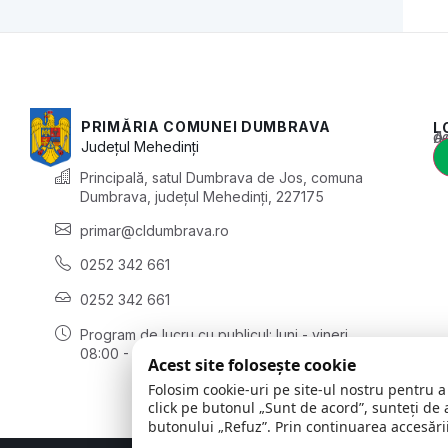
PRIMĂRIA COMUNEI DUMBRAVA
L
Acest conținu
Județul
Mehedinți
Principală, satul Dumbrava de Jos, comuna
Dumbrava, județul Mehedinți, 227175
primar@cldumbrava.ro
0252 342 661
0252 342 661
Program de lucru cu publicul:
luni - vineri
08:00 - 16:00
Acest site folosește cookie
Folosim cookie-uri pe site-ul nostru pentru a
click pe butonul „Sunt de acord”, sunteți de 
butonului „Refuz”. Prin continuarea accesării