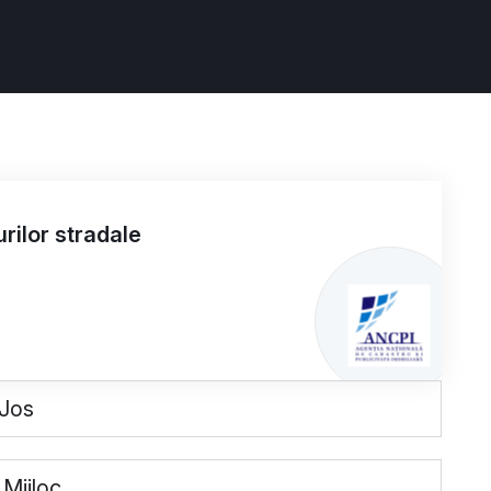
rilor stradale
 Jos
 Mijloc