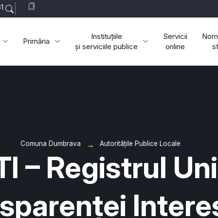
1
Instituțiile
Servicii
Nome
Primăria
și serviciile publice
online
s
Comuna Dumbrava
Autoritățile Publice Locale
I – Registrul Uni
sparenței Intere