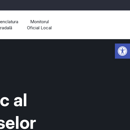
nclatura
Monitorul
tradală
Oficial Local
Open 
c al
selor