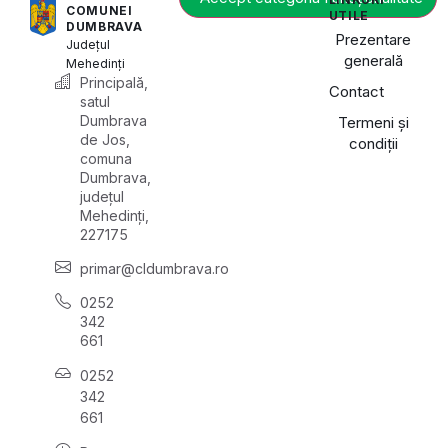
COMUNEI
UTILE
DUMBRAVA
Prezentare
Județul
generală
Mehedinți
Principală,
Contact
satul
Dumbrava
Termeni și
de Jos,
condiții
comuna
Dumbrava,
județul
Mehedinți,
227175
primar@cldumbrava.ro
0252
342
661
0252
342
661