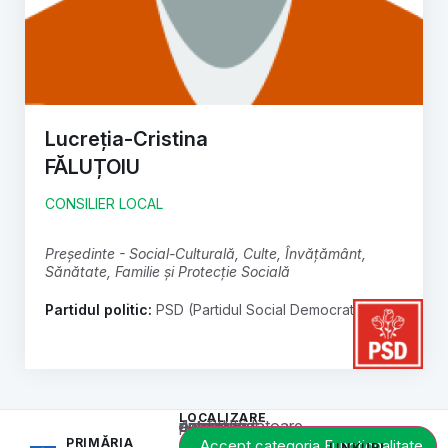
Lucreția-Cristina
FĂLUȚOIU
CONSILIER LOCAL
președinte - Social-Culturală, Culte, Învățământ,
Sănătate, Familie și Protecție Socială
Partidul politic:
PSD (Partidul Social Democrat)
LOCALIZARE
Acest conținut este blocat până când acceptați categoria corespunzătoare de cookie-uri.
PRIMĂRIA
Accept categoria Funcționalitate
LINKURI