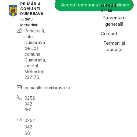
PRIMĂRIA
Accept categoria Funcționalitate
LINKURI
COMUNEI
UTILE
DUMBRAVA
Prezentare
Județul
generală
Mehedinți
Principală,
Contact
satul
Dumbrava
Termeni și
de Jos,
condiții
comuna
Dumbrava,
județul
Mehedinți,
227175
primar@cldumbrava.ro
0252
342
661
0252
342
661