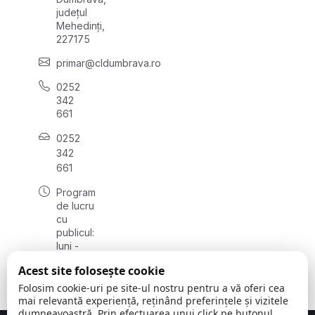
județul
Mehedinți,
227175
primar@cldumbrava.ro
0252
342
661
0252
342
661
Program
de lucru
cu
publicul:
luni -
vineri
Acest site folosește cookie
08:00 -
16:00
Folosim cookie-uri pe site-ul nostru pentru a vă oferi cea
mai relevantă experiență, reținând preferințele și vizitele
dumneavoastră. Prin efectuarea unui click pe butonul