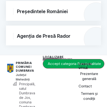
Președintele României
Agenția de Presă Rador
LOCALIZARE
Acest conținut este blocat până când acceptați categoria corespunzătoare de cookie-uri.
PRIMĂRIA
Accept categoria Funcționalitate
LINKURI
COMUNEI
UTILE
DUMBRAVA
Prezentare
Județul
generală
Mehedinți
Principală,
Contact
satul
Dumbrava
Termeni și
de Jos,
condiții
comuna
Dumbrava,