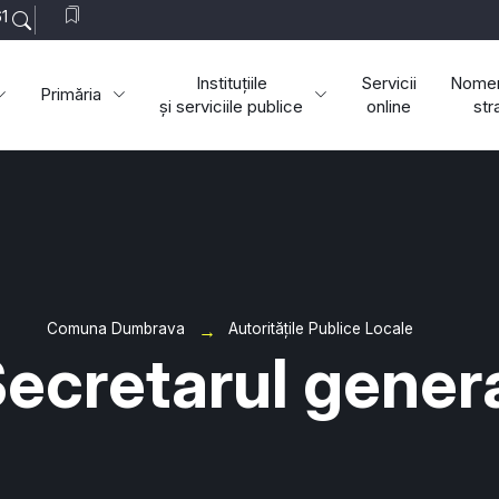
1
Instituțiile
Servicii
Nomen
Primăria
și serviciile publice
online
str
Comuna Dumbrava
Autoritățile Publice Locale
ecretarul gener