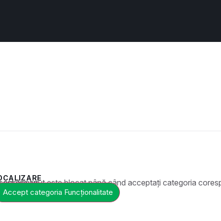
OCALIZARE
t este blocat până când acceptați categoria corespunzătoare de cookie-uri.
Accept categoria Funcționalitate