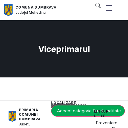
COMUNA DUMBRAVA
Județul
Mehedinți
Viceprimarul
LOCALIZARE
Acest conținut este blocat până când acceptați categoria corespunzătoare de cookie-uri.
PRIMĂRIA
Accept categoria Funcționalitate
LINKURI
COMUNEI
UTILE
DUMBRAVA
Prezentare
Județul