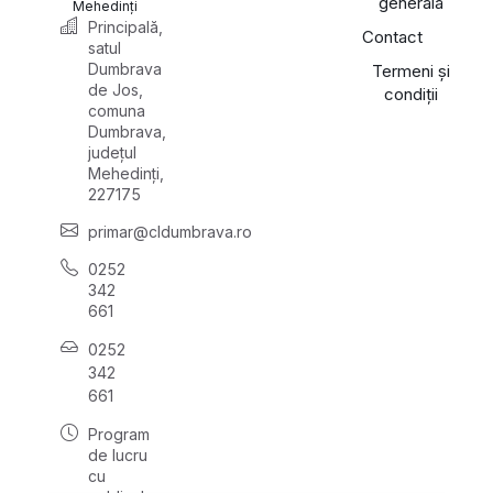
generală
Mehedinți
Principală,
Contact
satul
Dumbrava
Termeni și
de Jos,
condiții
comuna
Dumbrava,
județul
Mehedinți,
227175
primar@cldumbrava.ro
0252
342
661
0252
342
661
Program
de lucru
cu