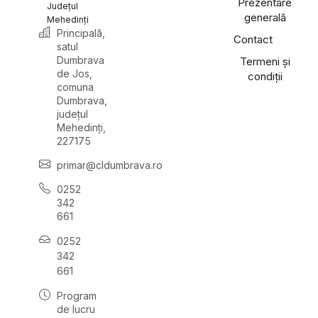
Prezentare
Județul
generală
Mehedinți
Principală,
Contact
satul
Dumbrava
Termeni și
de Jos,
condiții
comuna
Dumbrava,
județul
Mehedinți,
227175
primar@cldumbrava.ro
0252
342
661
0252
342
661
Program
de lucru