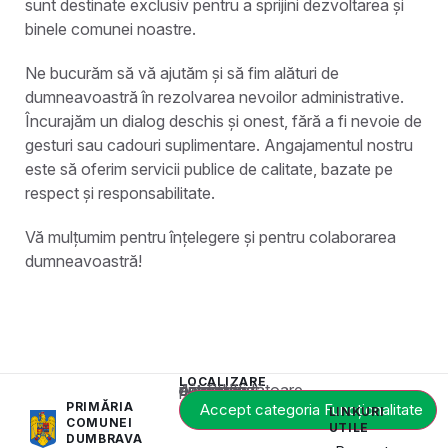
sunt destinate exclusiv pentru a sprijini dezvoltarea și
binele comunei noastre.
Ne bucurăm să vă ajutăm și să fim alături de
dumneavoastră în rezolvarea nevoilor administrative.
Încurajăm un dialog deschis și onest, fără a fi nevoie de
gesturi sau cadouri suplimentare. Angajamentul nostru
este să oferim servicii publice de calitate, bazate pe
respect și responsabilitate.
Vă mulțumim pentru înțelegere și pentru colaborarea
dumneavoastră!
LOCALIZARE
Acest conținut este blocat până când acceptați categoria corespunzătoare de cookie-uri.
PRIMĂRIA
Accept categoria Funcționalitate
LINKURI
COMUNEI
UTILE
DUMBRAVA