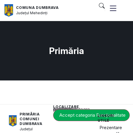
COMUNA DUMBRAVA
Județul
Mehedinți
Primăria
LOCALIZARE
Acest conținut este blocat până când acceptați categoria corespunzătoare de cookie-uri.
PRIMĂRIA
Accept categoria Funcționalitate
LINKURI
COMUNEI
UTILE
DUMBRAVA
Prezentare
Județul