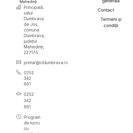
generală
Mehedinți
Principală,
Contact
satul
Dumbrava
Termeni și
de Jos,
condiții
comuna
Dumbrava,
județul
Mehedinți,
227175
primar@cldumbrava.ro
0252
342
661
0252
342
661
Program
de lucru
cu